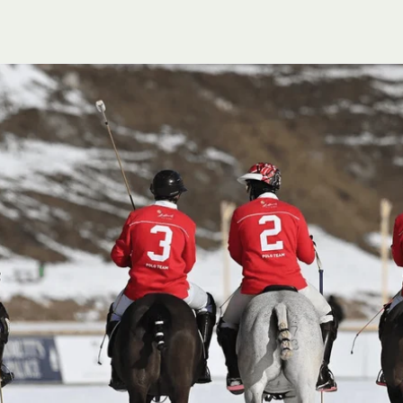
U
R
E