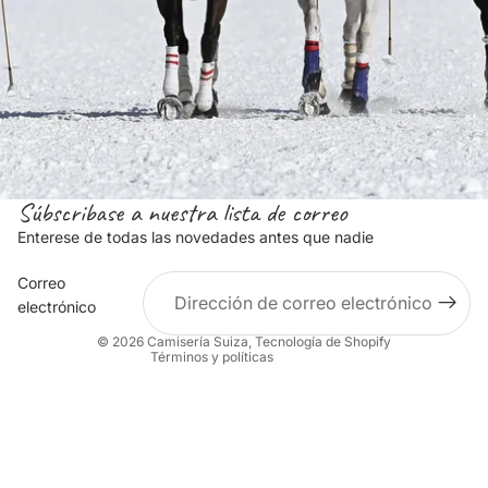
Súbscribase a nuestra lista de correo
Política de privacidad
Enterese de todas las novedades antes que nadie
Política de reembolso
Correo
Términos del servicio
electrónico
Información de contacto
© 2026
Camisería Suiza
,
Tecnología de Shopify
Términos y políticas