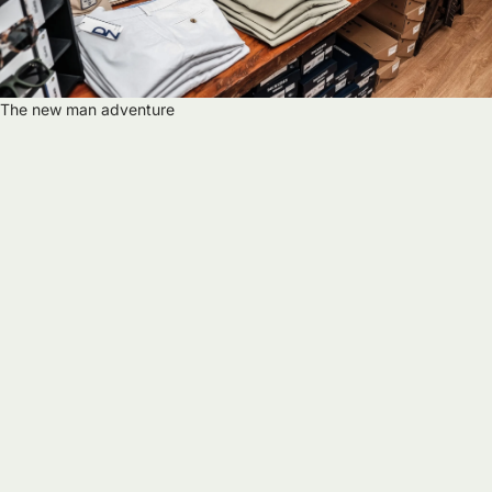
The new man adventure
T
H
E
N
E
W
M
A
N
A
D
V
E
N
T